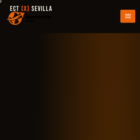
ECT
(x)
SEVILLA